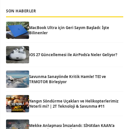
SON HABERLER
MacBook Ultra için Geri Sayım Başladı: İşte
Bilinenler
iOS 27 Güncellemesi ile AirPods’a Neler Geliyor?
Savunma Sanayiinde Kritik Hamle! TEI ve
TRMOTOR Birleşiyor
Yangın Söndürme Uçakları ve Helikopterlerimiz
Yeterli mi? | 2T Teknoloji & Savunma #11
Mekke Anlaşması İmzalandı: SİHA’dan KAAN’a