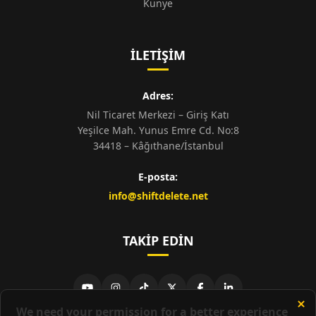
Künye
İLETIŞIM
Adres:
Nil Ticaret Merkezi – Giriş Katı
Yeşilce Mah. Yunus Emre Cd. No:8
34418 – Kâğıthane/İstanbul
E-posta:
info@shiftdelete.net
TAKIP EDIN