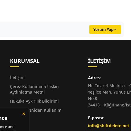
Yorum Yap
KURUMSAL
İLETIŞIM
İletişim
Adres:
Nil Ticaret Merkezi – G
Çerez Kullanımına İlişkin
Aydınlatma Metni
Yeşilce Mah. Yunus E
No:8
Hukuka Aykırılık Bildirimi
34418 – Kâğıthane/İs
Alıntı ve Yeniden Kullanım
Hakkında
E-posta:
Künye
info@shiftdelete.net