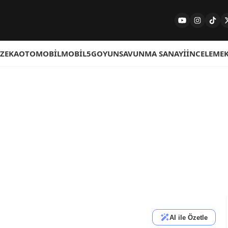
 ZEKA
OTOMOBIL
MOBIL
5G
OYUN
SAVUNMA SANAYI
İNCELEME
AI ile Özetle