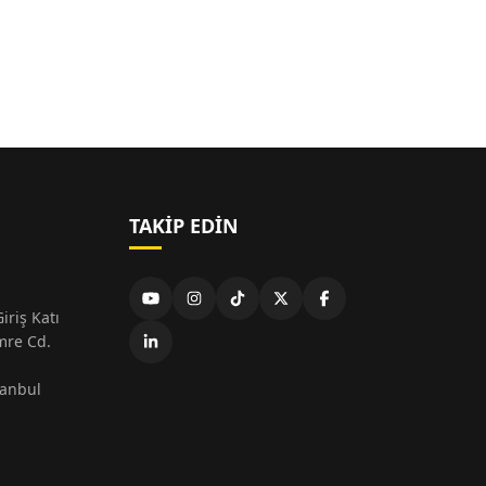
TAKIP EDIN
iriş Katı
mre Cd.
tanbul