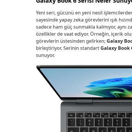
Galaxy Book 6 Serisi Neler Sunuy
Yeni seri, gücünü en yeni nesil işlemcilerden
sayesinde yapay zeka görevlerini ışık hızın
sadece ham güç sunmakla kalmıyor, aynı zam
özellikler de vaat ediyor. Örneğin, içerik o
görevlerin üstesinden gelirken;
Galaxy Boo
birleştiriyor. Serinin standart
Galaxy Book 
sunuyor.