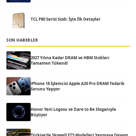
TCL P80 Serisi Sızdı: İşte İlk Detaylar
SON HABERLER
2027 Yılına Kadar DRAM ve HBM Stokları
Tamamen Tükendi
iPhone 18 İşlemcisi Apple A20 Pro DRAM Tedarik
Sorunu Yaşıyor
Honor Yeni Logosu ve Dare to Be Sloganıyla
Büyüyor
Türkiye’de Skywell ET5 Modelleri Yanmaya Devam