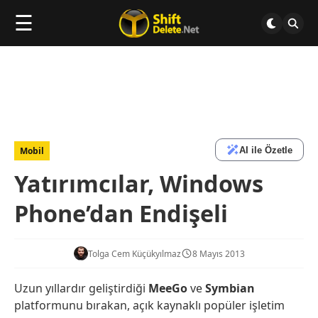
☰
AI ile Özetle
Mobil
Yatırımcılar, Windows
Phone’dan Endişeli
Tolga Cem Küçükyılmaz
8 Mayıs 2013
Uzun yıllardır geliştirdiği
MeeGo
ve
Symbian
platformunu bırakan, açık kaynaklı popüler işletim