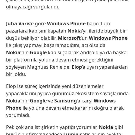
olmayacağı vurgulandı.
Juha Varis
‘e göre
Windows Phone
harici tüm
pazarlara kapısını kapatan
Nokia
‘yı, ileride büyük bir
düşüş bekliyor olabilir.
Microsoft
‘un
Windows
Phone
ile çıkış yapmayı başaramadığını, acı olsa da
Nokia
‘nın
Google
kapısı çalarak Android ya da başka
bir platformla yoluna devam etmesi gerektiğini
söyleyen Magnues Rehle de,
Elop
‘a uyarı yapanlardan
biri oldu.
Elop ise süreç içerisinde yeni düzenlemeler
yapacaklarını ayrıca günümüz ekosistem savaşlarında
Nokia
‘nın
Google
ve
Samsung
‘a karşı
Windows
Phone
ile yoluna devam etme kararını doğru olarak
yorumladı.
Pek çok analist şirketin yaptığı yorumlar,
Nokia
gibi
büyük bir firmayı sadece
Lumia
satışlarının ayakta