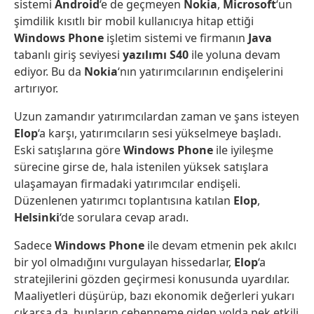
sistemi
Android
‘e de geçmeyen
Nokia
,
Microsoft
‘un
şimdilik kısıtlı bir mobil kullanıcıya hitap ettiği
Windows Phone
işletim sistemi ve firmanın
Java
tabanlı giriş seviyesi
yazılımı
S40
ile yoluna devam
ediyor. Bu da
Nokia
‘nın yatırımcılarının endişelerini
artırıyor.
Uzun zamandır yatırımcılardan zaman ve şans isteyen
Elop
‘a karşı, yatırımcıların sesi yükselmeye başladı.
Eski satışlarına göre
Windows Phone
ile iyileşme
sürecine girse de, hala istenilen yüksek satışlara
ulaşamayan firmadaki yatırımcılar endişeli.
Düzenlenen yatırımcı toplantısına katılan
Elop
,
Helsinki
‘de sorulara cevap aradı.
Sadece
Windows Phone
ile devam etmenin pek akılcı
bir yol olmadığını vurgulayan hissedarlar,
Elop
‘a
stratejilerini gözden geçirmesi konusunda uyardılar.
Maaliyetleri düşürüp, bazı ekonomik değerleri yukarı
çıkarsa da, bunların cehenneme giden yolda pek etkili