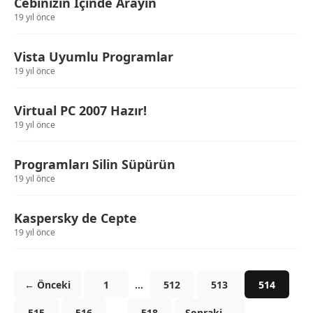
Cebinizin İçinde Arayın
19 yıl önce
Vista Uyumlu Programlar
19 yıl önce
Virtual PC 2007 Hazır!
19 yıl önce
Programları Silin Süpürün
19 yıl önce
Kaspersky de Cepte
19 yıl önce
← Önceki
1
…
512
513
514
515
516
…
518
Sonraki →