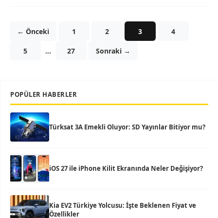
← Önceki
1
2
3
4
5
…
27
Sonraki →
POPÜLER HABERLER
Türksat 3A Emekli Oluyor: SD Yayınlar Bitiyor mu?
iOS 27 ile iPhone Kilit Ekranında Neler Değişiyor?
Kia EV2 Türkiye Yolcusu: İşte Beklenen Fiyat ve
Özellikler