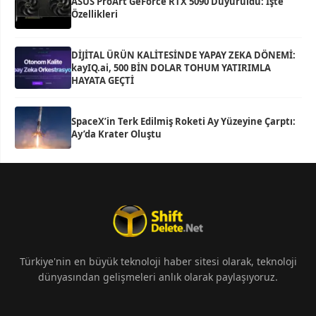
ASUS ProArt GeForce RTX 5090 Duyuruldu: İşte
Özellikleri
DİJİTAL ÜRÜN KALİTESİNDE YAPAY ZEKA DÖNEMİ:
kayIQ.ai, 500 BİN DOLAR TOHUM YATIRIMLA
HAYATA GEÇTİ
SpaceX’in Terk Edilmiş Roketi Ay Yüzeyine Çarptı:
Ay’da Krater Oluştu
Türkiye'nin en büyük teknoloji haber sitesi olarak, teknoloji
dünyasından gelişmeleri anlık olarak paylaşıyoruz.