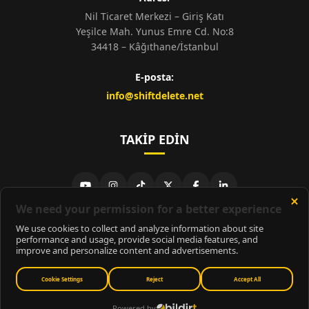
Nil Ticaret Merkezi – Giriş Katı
Yeşilce Mah. Yunus Emre Cd. No:8
34418 – Kâğıthane/İstanbul
E-posta:
info@shiftdelete.net
TAKIP EDIN
© 2026
ShiftDelete.Net
- Tüm hakları saklıdır.
ShiftDelete.Net, İnternet Medyası ve Bilişim Muhabirleri Derneği
üyesidir.