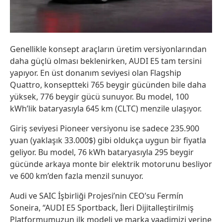
Genellikle konsept araçların üretim versiyonlarından
daha güçlü olması beklenirken, AUDI E5 tam tersini
yapıyor. En üst donanım seviyesi olan Flagship
Quattro, konseptteki 765 beygir gücünden bile daha
yüksek, 776 beygir gücü sunuyor. Bu model, 100
kWh’lik bataryasıyla 645 km (CLTC) menzile ulaşıyor.
Giriş seviyesi Pioneer versiyonu ise sadece 235.900
yuan (yaklaşık 33.000$) gibi oldukça uygun bir fiyatla
geliyor. Bu model, 76 kWh bataryasıyla 295 beygir
gücünde arkaya monte bir elektrik motorunu besliyor
ve 600 km’den fazla menzil sunuyor.
Audi ve SAIC İşbirliği Projesi’nin CEO’su Fermín
Soneira, “AUDI E5 Sportback, İleri Dijitalleştirilmiş
Platformumuzun ilk modeli ve marka vaadimizi yerine