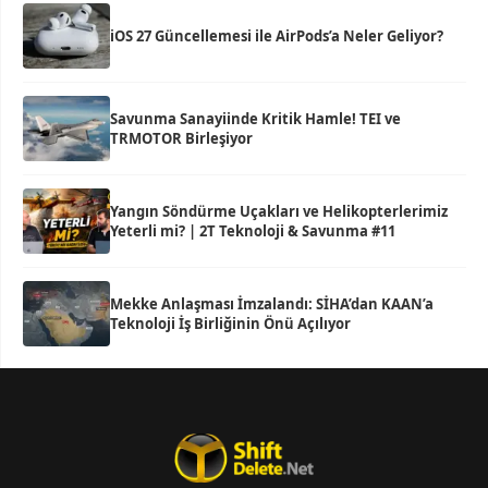
iOS 27 Güncellemesi ile AirPods’a Neler Geliyor?
Savunma Sanayiinde Kritik Hamle! TEI ve
TRMOTOR Birleşiyor
Yangın Söndürme Uçakları ve Helikopterlerimiz
Yeterli mi? | 2T Teknoloji & Savunma #11
Mekke Anlaşması İmzalandı: SİHA’dan KAAN’a
Teknoloji İş Birliğinin Önü Açılıyor