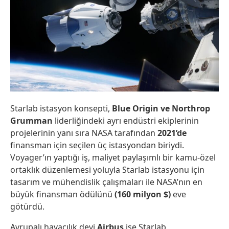
Starlab istasyon konsepti,
Blue Origin ve Northrop
Grumman
liderliğindeki ayrı endüstri ekiplerinin
projelerinin yanı sıra NASA tarafından
2021’de
finansman için seçilen üç istasyondan biriydi.
Voyager’ın yaptığı iş, maliyet paylaşımlı bir kamu-özel
ortaklık düzenlemesi yoluyla Starlab istasyonu için
tasarım ve mühendislik çalışmaları ile NASA’nın en
büyük finansman ödülünü
(160 milyon $)
eve
götürdü.
Avrupalı havacılık devi
Airbus
ise Starlab