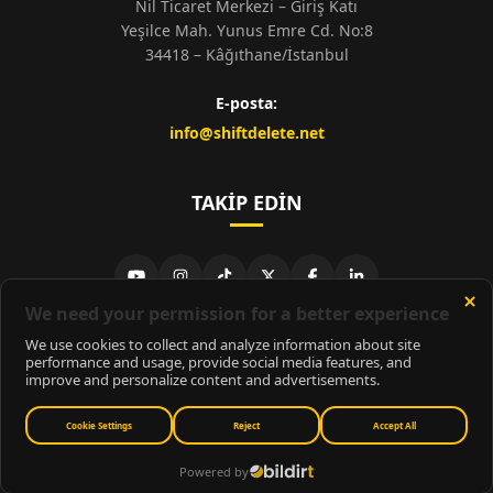
Nil Ticaret Merkezi – Giriş Katı
Yeşilce Mah. Yunus Emre Cd. No:8
34418 – Kâğıthane/İstanbul
E-posta:
info@shiftdelete.net
TAKIP EDIN
© 2026
ShiftDelete.Net
- Tüm hakları saklıdır.
ShiftDelete.Net, İnternet Medyası ve Bilişim Muhabirleri Derneği
üyesidir.