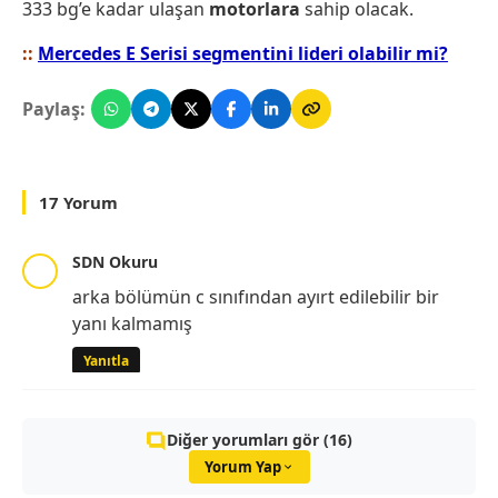
333 bg’e kadar ulaşan
motorlara
sahip olacak.
::
Mercedes E Serisi segmentini lideri olabilir mi?
Paylaş:
17 Yorum
SDN Okuru
arka bölümün c sınıfından ayırt edilebilir bir
yanı kalmamış
Yanıtla
Diğer yorumları gör (16)
Yorum Yap