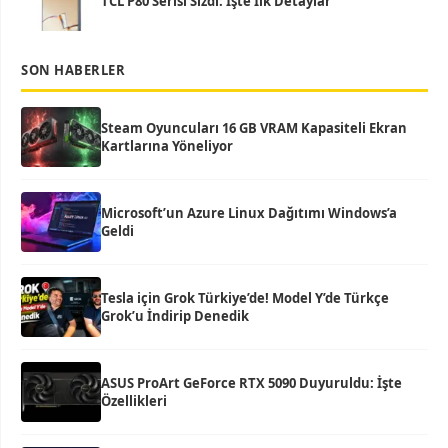
TCL P80 Serisi Sızdı: İşte İlk Detaylar
SON HABERLER
Steam Oyuncuları 16 GB VRAM Kapasiteli Ekran
Kartlarına Yöneliyor
Microsoft’un Azure Linux Dağıtımı Windows’a
Geldi
Tesla için Grok Türkiye’de! Model Y’de Türkçe
Grok’u İndirip Denedik
ASUS ProArt GeForce RTX 5090 Duyuruldu: İşte
Özellikleri