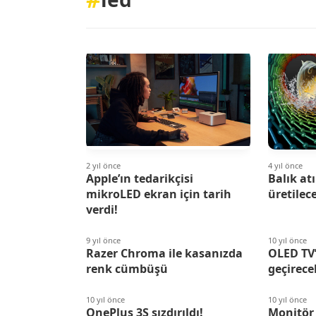
2 yıl önce
4 yıl önce
Apple’ın tedarikçisi
Balık atı
mikroLED ekran için tarih
üretilec
verdi!
9 yıl önce
10 yıl önce
Razer Chroma ile kasanızda
OLED TV’
renk cümbüşü
geçirece
10 yıl önce
10 yıl önce
OnePlus 3S sızdırıldı!
Monitör 