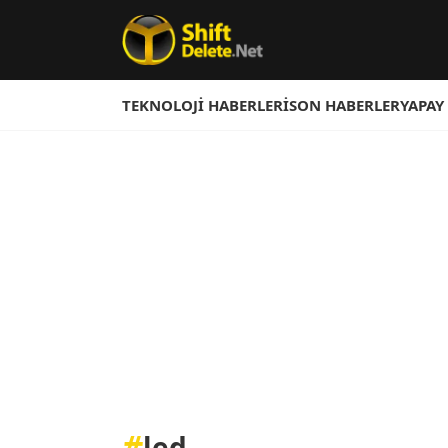
TEKNOLOJI HABERLERI
SON HABERLER
YAPAY
#
led