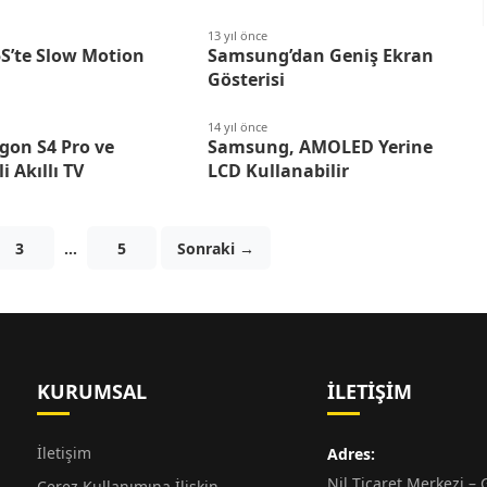
13 yıl önce
S’te Slow Motion
Samsung’dan Geniş Ekran
!
Gösterisi
14 yıl önce
gon S4 Pro ve
Samsung, AMOLED Yerine
i Akıllı TV
LCD Kullanabilir
3
…
5
Sonraki →
KURUMSAL
İLETIŞIM
İletişim
Adres:
Nil Ticaret Merkezi – G
Çerez Kullanımına İlişkin