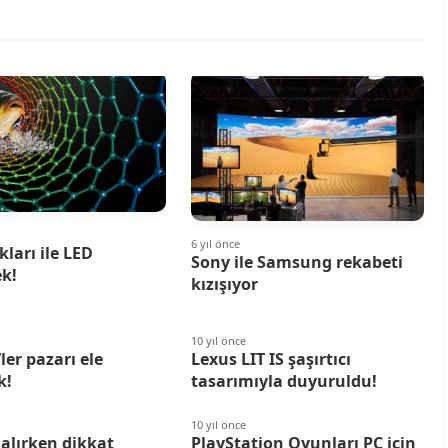
6 yıl önce
kları ile LED
Sony ile Samsung rekabeti
ek!
kızışıyor
10 yıl önce
ler pazarı ele
Lexus LIT IS şaşırtıcı
k!
tasarımıyla duyuruldu!
10 yıl önce
alırken dikkat
PlayStation Oyunları PC için