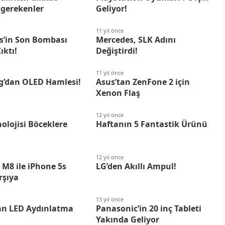
 gerekenler
Geliyor!
11 yıl önce
s’in Son Bombası
Mercedes, SLK Adını
ıktı!
Değiştirdi!
11 yıl önce
’dan OLED Hamlesi!
Asus’tan ZenFone 2 için
Xenon Flaş
12 yıl önce
olojisi Böceklere
Haftanın 5 Fantastik Ürünü
12 yıl önce
M8 ile iPhone 5s
LG’den Akıllı Ampul!
rşıya
13 yıl önce
an LED Aydınlatma
Panasonic’in 20 inç Tableti
ı
Yakında Geliyor