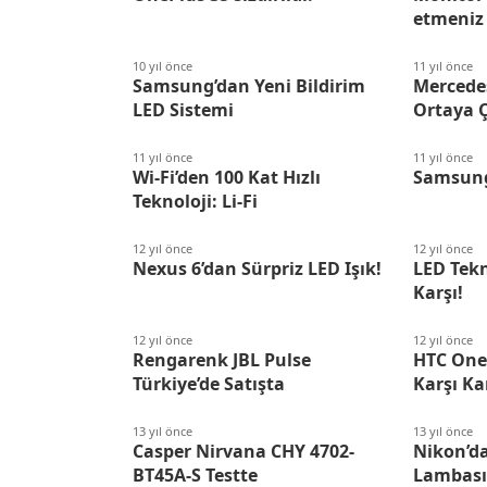
etmeniz
10 yıl önce
11 yıl önce
Samsung’dan Yeni Bildirim
Mercede
LED Sistemi
Ortaya Ç
11 yıl önce
11 yıl önce
Wi-Fi’den 100 Kat Hızlı
Samsung
Teknoloji: Li-Fi
12 yıl önce
12 yıl önce
Nexus 6’dan Sürpriz LED Işık!
LED Tekn
Karşı!
12 yıl önce
12 yıl önce
Rengarenk JBL Pulse
HTC One 
Türkiye’de Satışta
Karşı Ka
13 yıl önce
13 yıl önce
Casper Nirvana CHY 4702-
Nikon’d
BT45A-S Testte
Lambas