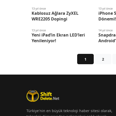
13 yıl önce
13 yıl önce
Kablosuz Ağlara ZyXEL
iPhone 5
WRE2205 Dopingi
Dönemi
13 yıl önce
14 yıl önce
Yeni iPad’in Ekran LED’leri
Snapdra
Yenileniyor!
Android’l
1
2
Türkiye'nin en büyük teknoloji haber sitesi olarak,