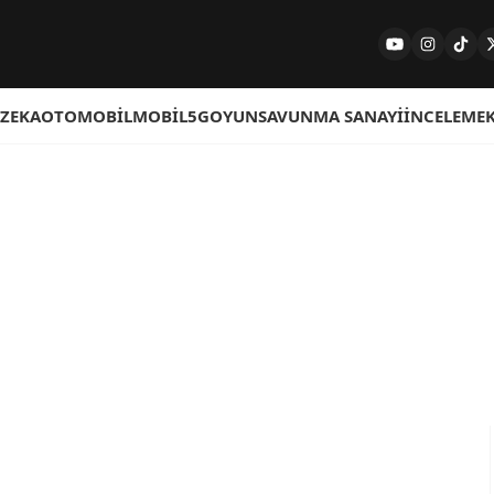
 ZEKA
OTOMOBIL
MOBIL
5G
OYUN
SAVUNMA SANAYI
İNCELEME