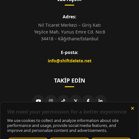
Adres:
Nil Ticaret Merkezi – Giriş Katı
Yeşilce Mah. Yunus Emre Cd. No:8
34418 – Kâğıthane/İstanbul
E-posta:
info@shiftdelete.net
TAKIP EDIN
© 2026
ShiftDelete.Net
- Tüm hakları saklıdır.