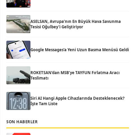
ASELSAN, Avrupa’nın En Büyük Hava Savunma
Tesisi Oğulbey’i Geliştiriyor
Google Messages’a Yeni Uzun Basma Menüsü Geldi
ROKETSAN’dan MSB’ye TAYFUN Fırlatma Aracı
Teslimatı
Siri AI Hangi Apple Cihazlarında Desteklenecek?
İşte Tam Liste
SON HABERLER