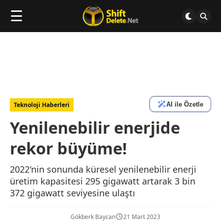
☰
AI ile Özetle
Teknoloji Haberleri
Yenilenebilir enerjide
rekor büyüme!
2022'nin sonunda küresel yenilenebilir enerji
üretim kapasitesi 295 gigawatt artarak 3 bin
372 gigawatt seviyesine ulaştı
Gökberk Baycan
21 Mart 2023