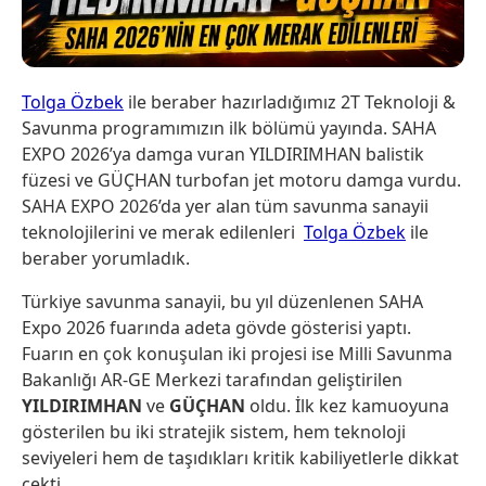
Tolga Özbek
ile beraber hazırladığımız 2T Teknoloji &
Savunma programımızın ilk bölümü yayında. SAHA
EXPO 2026’ya damga vuran YILDIRIMHAN balistik
füzesi ve GÜÇHAN turbofan jet motoru damga vurdu.
SAHA EXPO 2026’da yer alan tüm savunma sanayii
teknolojilerini ve merak edilenleri ​
Tolga Özbek
ile
beraber yorumladık.
Türkiye savunma sanayii, bu yıl düzenlenen
SAHA
Expo 2026
fuarında adeta gövde gösterisi yaptı.
Fuarın en çok konuşulan iki projesi ise Milli Savunma
Bakanlığı AR-GE Merkezi tarafından geliştirilen
YILDIRIMHAN
ve
GÜÇHAN
oldu. İlk kez kamuoyuna
gösterilen bu iki stratejik sistem, hem teknoloji
seviyeleri hem de taşıdıkları kritik kabiliyetlerle dikkat
çekti.