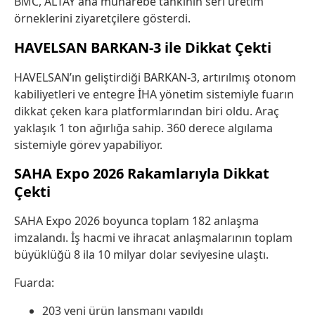
BMC, ALTAY ana muharebe tankının seri üretim
örneklerini ziyaretçilere gösterdi.
HAVELSAN
BARKAN-3 ile Dikkat Çekti
HAVELSAN’ın geliştirdiği BARKAN-3, artırılmış otonom
kabiliyetleri ve entegre İHA yönetim sistemiyle fuarın
dikkat çeken kara platformlarından biri oldu. Araç
yaklaşık 1 ton ağırlığa sahip. 360 derece algılama
sistemiyle görev yapabiliyor.
SAHA Expo 2026 Rakamlarıyla Dikkat
Çekti
SAHA Expo 2026
boyunca toplam 182 anlaşma
imzalandı. İş hacmi ve ihracat anlaşmalarının toplam
büyüklüğü 8 ila 10 milyar dolar seviyesine ulaştı.
Fuarda:
203 yeni ürün lansmanı yapıldı