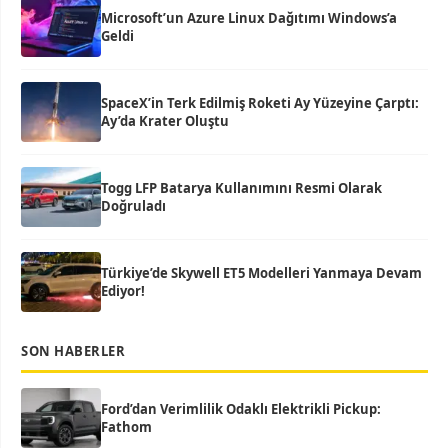
Microsoft’un Azure Linux Dağıtımı Windows’a
Geldi
SpaceX’in Terk Edilmiş Roketi Ay Yüzeyine Çarptı:
Ay’da Krater Oluştu
Togg LFP Batarya Kullanımını Resmi Olarak
Doğruladı
Türkiye’de Skywell ET5 Modelleri Yanmaya Devam
Ediyor!
SON HABERLER
Ford’dan Verimlilik Odaklı Elektrikli Pickup:
Fathom