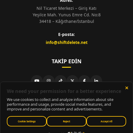
Adres:
Nil Ticaret Merkezi – Giriş Katı
Yeşilce Mah. Yunus Emre Cd. No:8
34418 – Kâğıthane/İstanbul
E-posta:
info@shiftdelete.net
TAKIP EDIN
© 2026
ShiftDelete.Net
- Tüm hakları saklıdır.
ShiftDelete.Net, İnternet Medyası ve Bilişim Muhabirleri Derneği
üyesidir.