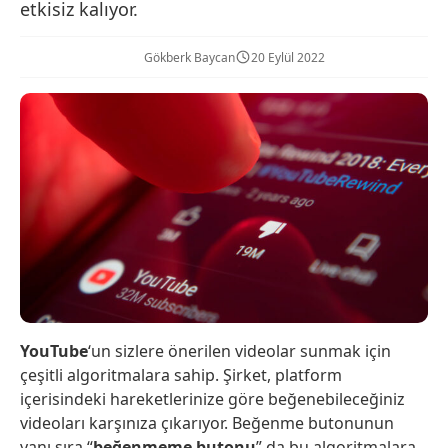
etkisiz kalıyor.
Gökberk Baycan
20 Eylül 2022
YouTube
‘un sizlere önerilen videolar sunmak için
çeşitli algoritmalara sahip. Şirket, platform
içerisindeki hareketlerinize göre beğenebileceğiniz
videoları karşınıza çıkarıyor. Beğenme butonunun
yanı sıra “
beğenmeme butonu
” da bu algoritmalara