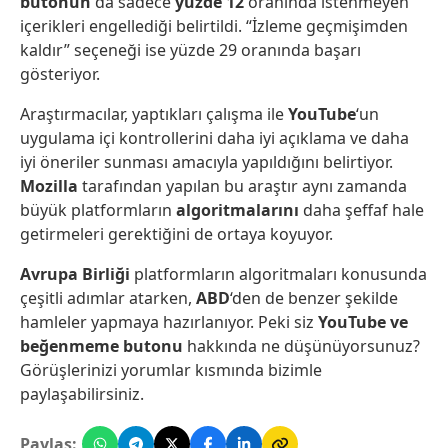
butonun
da sadece
yüzde 12
oranında istenmeyen
içerikleri engellediği belirtildi. “İzleme geçmişimden
kaldır” seçeneği ise yüzde 29 oranında başarı
gösteriyor.
Araştırmacılar, yaptıkları çalışma ile
YouTube
‘un
uygulama içi kontrollerini daha iyi açıklama ve daha
iyi öneriler sunması amacıyla yapıldığını belirtiyor.
Mozilla
tarafından yapılan bu araştır aynı zamanda
büyük platformların
algoritmalarını
daha şeffaf hale
getirmeleri gerektiğini de ortaya koyuyor.
Avrupa Birliği
platformların algoritmaları konusunda
çeşitli adımlar atarken,
ABD
‘den de benzer şekilde
hamleler yapmaya hazırlanıyor. Peki siz
YouTube ve
beğenmeme butonu
hakkında ne düşünüyorsunuz?
Görüşlerinizi yorumlar kısmında bizimle
paylaşabilirsiniz.
Paylaş: