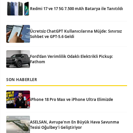
Redmi 17 ve 17 5G 7.500 mAh Batarya ile Tanıtıldı
Ücretsiz ChatGPT Kullanıcılarına Müjde: Sınırsız
Sohbet ve GPT-5.6 Geldi
Ford’dan Verimlilik Odaklı Elektrikli Pickup:
Fathom
SON HABERLER
iPhone 18 Pro Max ve iPhone Ultra Elimizde
ASELSAN, Avrupa’nın En Büyük Hava Savunma
Tesisi Oğulbey’i Geliştiriyor