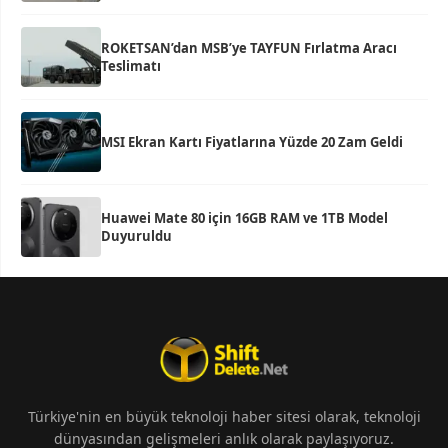
ROKETSAN’dan MSB’ye TAYFUN Fırlatma Aracı
Teslimatı
MSI Ekran Kartı Fiyatlarına Yüzde 20 Zam Geldi
Huawei Mate 80 için 16GB RAM ve 1TB Model
Duyuruldu
Türkiye'nin en büyük teknoloji haber sitesi olarak, teknoloji
dünyasından gelişmeleri anlık olarak paylaşıyoruz.