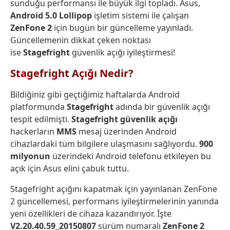
sunduğu performansı ile büyük ilgi topladı. Asus,
Android 5.0 Lollipop
işletim sistemi ile çalışan
ZenFone 2
için bugün bir güncelleme yayınladı.
Güncellemenin dikkat çeken noktası
ise
Stagefright
güvenlik açığı iyileştirmesi!
Stagefright Açığı Nedir?
Bildiğiniz gibi geçtiğimiz haftalarda Android
platformunda
Stagefright
adında bir güvenlik açığı
tespit edilmişti.
Stagefright
güvenlik
açığı
hackerların
MMS
mesaj üzerinden Android
cihazlardaki tüm bilgilere ulaşmasını sağlıyordu.
900
milyonun
üzerindeki Android telefonu etkileyen bu
açık için Asus elini çabuk tuttu.
Stagefright açığını kapatmak için yayınlanan ZenFone
2 güncellemesi, performans iyileştirmelerinin yanında
yeni özellikleri de cihaza kazandırıyor. İşte
V2.20.40.59_20150807
sürüm numaralı
ZenFone 2