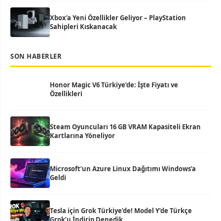
Xbox’a Yeni Özellikler Geliyor – PlayStation
Sahipleri Kıskanacak
SON HABERLER
Honor Magic V6 Türkiye’de: İşte Fiyatı ve
Özellikleri
Steam Oyuncuları 16 GB VRAM Kapasiteli Ekran
Kartlarına Yöneliyor
Microsoft’un Azure Linux Dağıtımı Windows’a
Geldi
Tesla için Grok Türkiye’de! Model Y’de Türkçe
Grok’u İndirip Denedik