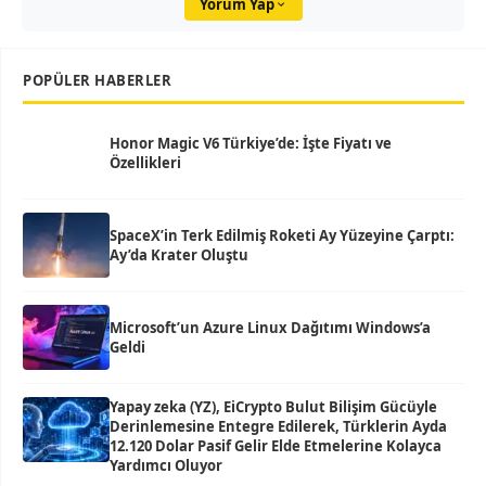
Yorum Yap
POPÜLER HABERLER
Honor Magic V6 Türkiye’de: İşte Fiyatı ve
Özellikleri
SpaceX’in Terk Edilmiş Roketi Ay Yüzeyine Çarptı:
Ay’da Krater Oluştu
Microsoft’un Azure Linux Dağıtımı Windows’a
Geldi
Yapay zeka (YZ), EiCrypto Bulut Bilişim Gücüyle
Derinlemesine Entegre Edilerek, Türklerin Ayda
12.120 Dolar Pasif Gelir Elde Etmelerine Kolayca
Yardımcı Oluyor