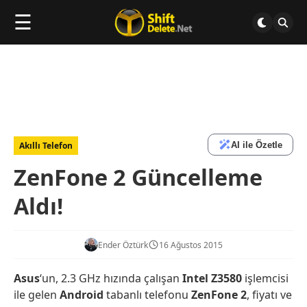
☰
AI ile Özetle
Akıllı Telefon
ZenFone 2 Güncelleme
Aldı!
Ender Öztürk
16 Ağustos 2015
Asus
‘un, 2.3 GHz hızında çalışan
Intel
Z3580
işlemcisi
ile gelen
Android
tabanlı telefonu
ZenFone 2
, fiyatı ve