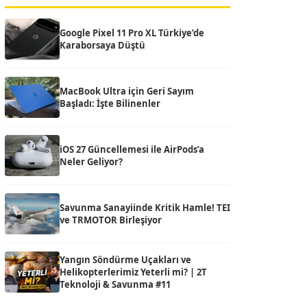
Google Pixel 11 Pro XL Türkiye’de
Karaborsaya Düştü
MacBook Ultra için Geri Sayım
Başladı: İşte Bilinenler
iOS 27 Güncellemesi ile AirPods’a
Neler Geliyor?
Savunma Sanayiinde Kritik Hamle! TEI
ve TRMOTOR Birleşiyor
Yangın Söndürme Uçakları ve
Helikopterlerimiz Yeterli mi? | 2T
Teknoloji & Savunma #11