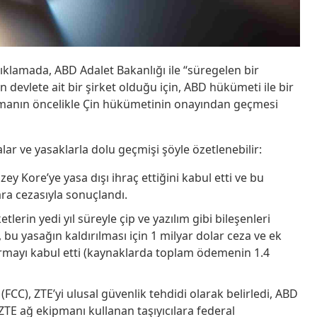
ıklamada, ABD Adalet Bakanlığı ile “süregelen bir
n devlete ait bir şirket olduğu için, ABD hükümeti ile bir
manın öncelikle Çin hükümetinin onayından geçmesi
ar ve yasaklarla dolu geçmişi şöyle özetlenebilir:
zey Kore’ye yasa dışı ihraç ettiğini kabul etti ve bu
ara cezasıyla sonuçlandı.
tlerin yedi yıl süreyle çip ve yazılım gibi bileşenleri
, bu yasağın kaldırılması için 1 milyar dolar ceza ve ek
rmayı kabul etti (kaynaklarda toplam ödemenin 1.4
FCC), ZTE’yi ulusal güvenlik tehdidi olarak belirledi, ABD
 ZTE ağ ekipmanı kullanan taşıyıcılara federal