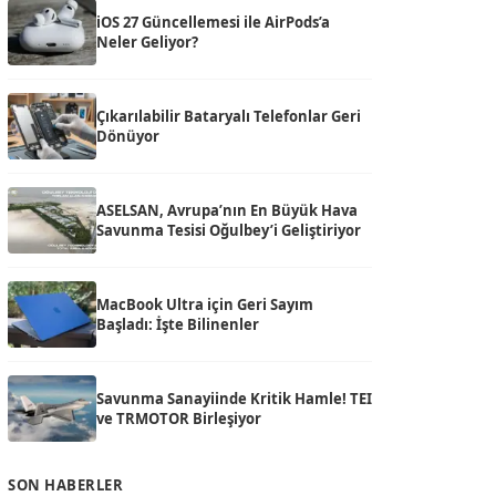
iOS 27 Güncellemesi ile AirPods’a
Neler Geliyor?
Çıkarılabilir Bataryalı Telefonlar Geri
Dönüyor
ASELSAN, Avrupa’nın En Büyük Hava
Savunma Tesisi Oğulbey’i Geliştiriyor
MacBook Ultra için Geri Sayım
Başladı: İşte Bilinenler
Savunma Sanayiinde Kritik Hamle! TEI
ve TRMOTOR Birleşiyor
SON HABERLER