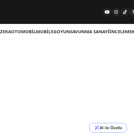
 ZEKA
OTOMOBIL
MOBIL
5G
OYUN
SAVUNMA SANAYI
İNCELEME
AI ile Özetle