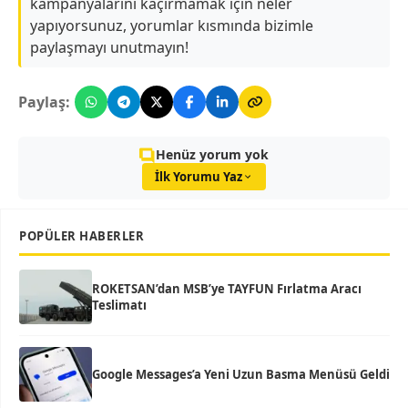
kampanyalarını kaçırmamak için neler
yapıyorsunuz, yorumlar kısmında bizimle
paylaşmayı unutmayın!
Paylaş:
Henüz yorum yok
İlk Yorumu Yaz
POPÜLER HABERLER
ROKETSAN’dan MSB’ye TAYFUN Fırlatma Aracı
Teslimatı
Google Messages’a Yeni Uzun Basma Menüsü Geldi