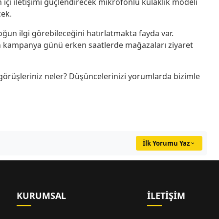
n içi iletişimi güçlendirecek mikrofonlu kulaklık modeli
cek.
oğun ilgi görebileceğini hatırlatmakta fayda var.
çin kampanya günü erken saatlerde mağazaları ziyaret
 görüşleriniz neler? Düşüncelerinizi yorumlarda bizimle
İlk Yorumu Yaz
KURUMSAL
İLETIŞIM