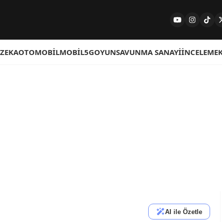
 ZEKA
OTOMOBIL
MOBIL
5G
OYUN
SAVUNMA SANAYI
İNCELEME
AI ile Özetle