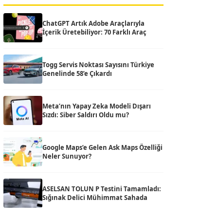
ChatGPT Artık Adobe Araçlarıyla
İçerik Üretebiliyor: 70 Farklı Araç
Togg Servis Noktası Sayısını Türkiye
Genelinde 58’e Çıkardı
Meta’nın Yapay Zeka Modeli Dışarı
Sızdı: Siber Saldırı Oldu mu?
Google Maps’e Gelen Ask Maps Özelliği
Neler Sunuyor?
ASELSAN TOLUN P Testini Tamamladı:
Sığınak Delici Mühimmat Sahada