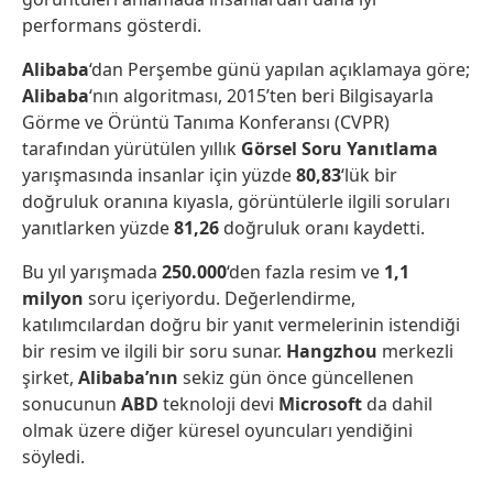
performans gösterdi.
Alibaba
‘dan Perşembe günü yapılan açıklamaya göre;
Alibaba
‘nın algoritması, 2015’ten beri Bilgisayarla
Görme ve Örüntü Tanıma Konferansı (CVPR)
tarafından yürütülen yıllık
Görsel Soru Yanıtlama
yarışmasında insanlar için yüzde
80,83
‘lük bir
doğruluk oranına kıyasla, görüntülerle ilgili soruları
yanıtlarken yüzde
81,26
doğruluk oranı kaydetti.
Bu yıl yarışmada
250.000
‘den fazla resim ve
1,1
milyon
soru içeriyordu. Değerlendirme,
katılımcılardan doğru bir yanıt vermelerinin istendiği
bir resim ve ilgili bir soru sunar.
Hangzhou
merkezli
şirket,
Alibaba’nın
sekiz gün önce güncellenen
sonucunun
ABD
teknoloji devi
Microsoft
da dahil
olmak üzere diğer küresel oyuncuları yendiğini
söyledi.