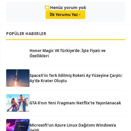
Henüz yorum yok
İlk Yorumu Yaz
POPÜLER HABERLER
Honor Magic V6 Türkiye’de: İşte Fiyatı ve
Özellikleri
SpaceX’in Terk Edilmiş Roketi Ay Yüzeyine Çarptı:
Ay’da Krater Oluştu
GTA 6’nın Yeni Fragmanı Netflix’te Yayınlanacak
Microsoft’un Azure Linux Dağıtımı Windows’a
Geldi