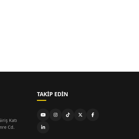
TAKIP EDIN
iriş Katı
mre Cd.