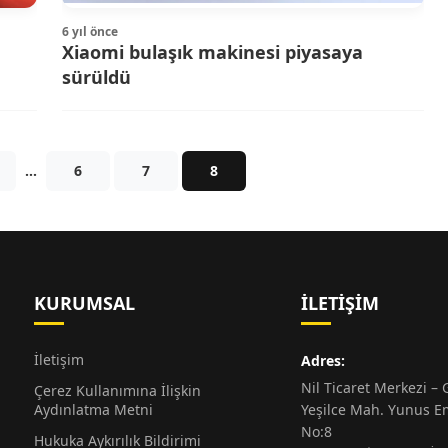
6 yıl önce
Xiaomi bulaşık makinesi piyasaya
sürüldü
…
6
7
8
KURUMSAL
İLETIŞIM
İletişim
Adres:
Nil Ticaret Merkezi – G
Çerez Kullanımına İlişkin
Aydınlatma Metni
Yeşilce Mah. Yunus E
No:8
Hukuka Aykırılık Bildirimi