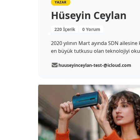
YAZAR
Hüseyin Ceylan
220 İçerik
0 Yorum
2020 yılının Mart ayında SDN ailesine k
en büyük tutkusu olan teknolojiyi ok
huuseyinceylan-test-@icloud.com