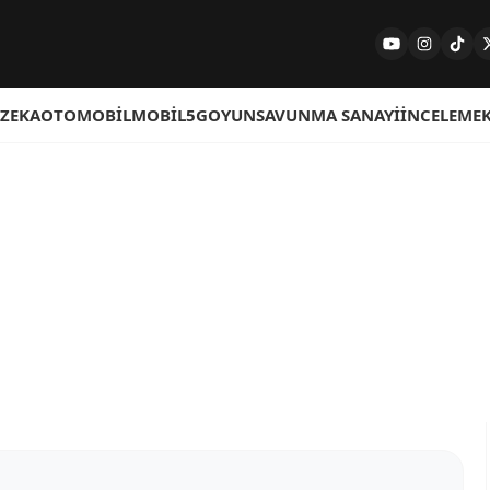
 ZEKA
OTOMOBIL
MOBIL
5G
OYUN
SAVUNMA SANAYI
İNCELEME