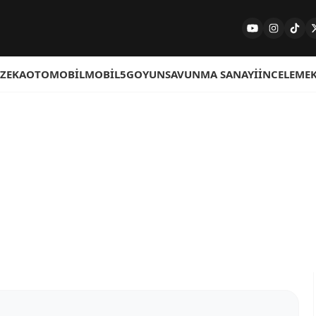
 ZEKA
OTOMOBIL
MOBIL
5G
OYUN
SAVUNMA SANAYI
İNCELEME