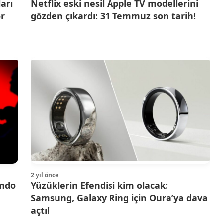
arı
Netflix eski nesil Apple TV modellerini
or
gözden çıkardı: 31 Temmuz son tarih!
2 yıl önce
endo
Yüzüklerin Efendisi kim olacak:
Samsung, Galaxy Ring için Oura’ya dava
açtı!