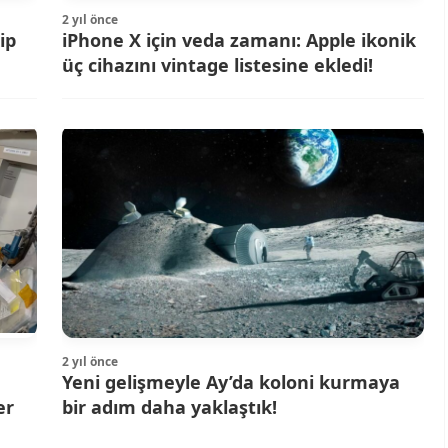
2 yıl önce
ip
iPhone X için veda zamanı: Apple ikonik
üç cihazını vintage listesine ekledi!
2 yıl önce
Yeni gelişmeyle Ay’da koloni kurmaya
er
bir adım daha yaklaştık!