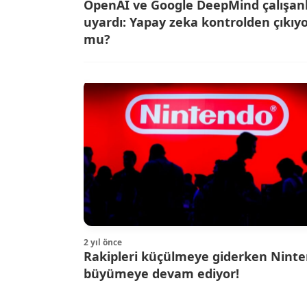
OpenAI ve Google DeepMind çalışanl
uyardı: Yapay zeka kontrolden çıkıy
mu?
2 yıl önce
Rakipleri küçülmeye giderken Nint
büyümeye devam ediyor!