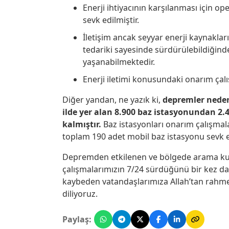
Enerji ihtiyacının karşılanması için o
sevk edilmiştir.
İletişim ancak seyyar enerji kaynakları
tedariki sayesinde sürdürülebildiğind
yaşanabilmektedir.
Enerji iletimi konusundaki onarım çal
Diğer yandan, ne yazık ki,
depremler neden
ilde yer alan 8.900 baz istasyonundan 2.45
kalmıştır.
Baz istasyonları onarım çalışmal
toplam 190 adet mobil baz istasyonu sevk e
Depremden etkilenen ve bölgede arama kur
çalışmalarımızın 7/24 sürdüğünü bir kez da
kaybeden vatandaşlarımıza Allah’tan rahmet, 
diliyoruz.
Paylaş: