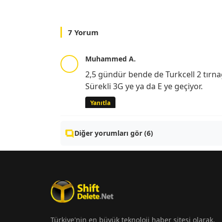
7 Yorum
Muhammed A.
2,5 gündür bende de Turkcell 2 tırn
Sürekli 3G ye ya da E ye geçiyor.
Yanıtla
Diğer yorumları gör (6)
Türkiye'nin en büyük teknoloji haber sitesi olarak,