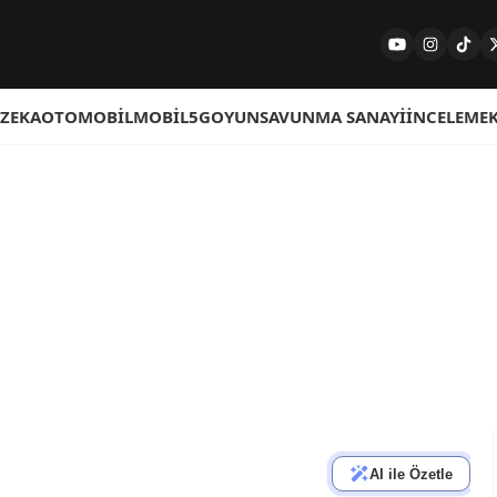
 ZEKA
OTOMOBIL
MOBIL
5G
OYUN
SAVUNMA SANAYI
İNCELEME
AI ile Özetle