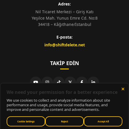
Adres:
Nil Ticaret Merkezi – Giriş Katı
Yeşilce Mah. Yunus Emre Cd. No:8
34418 – Kâğıthane/İstanbul
E-posta:
info@shiftdelete.net
TAKIP EDIN
© 2026
ShiftDelete.Net
- Tüm hakları saklıdır.
ShiftDelete.Net, İnternet Medyası ve Bilişim Muhabirleri Derneği
üyesidir.