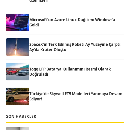
Özellikleri
Microsoft’un Azure Linux Dağıtımı Windows’a
Geldi
SpaceX’in Terk Edilmiş Roketi Ay Yüzeyine Çarptı:
Ay’da Krater Oluştu
Togg LFP Batarya Kullanımını Resmi Olarak
Doğruladı
Türkiye’de Skywell ET5 Modelleri Yanmaya Devam
Ediyor!
SON HABERLER