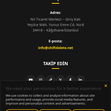
Adres:
Nil Ticaret Merkezi – Giriş Katı
Yeşilce Mah. Yunus Emre Cd. No:8
34418 – Kâğıthane/İstanbul
E-posta:
info@shiftdelete.net
TAKIP EDIN
© 2026
ShiftDelete.Net
- Tüm hakları saklıdır.