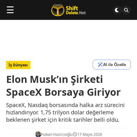
☰
AI ile Özetle
İş Dünyası
Elon Musk’ın Şirketi
SpaceX Borsaya Giriyor
SpaceX, Nasdaq borsasında halka arz sürecini
hızlandırıyor. 1,75 trilyon dolar değerleme
beklenen şirket için kritik tarihler belli oldu.
Hakan Hasırcıoğlu
17 Mayıs 2026