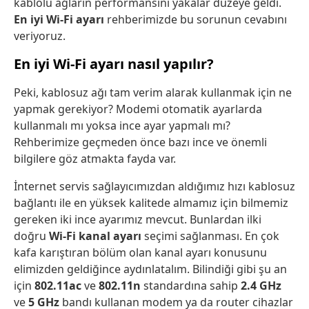
kablolu ağların performansını yakalar düzeye geldi.
En iyi Wi-Fi ayarı
rehberimizde bu sorunun cevabını
veriyoruz.
En iyi Wi-Fi ayarı nasıl yapılır?
Peki, kablosuz ağı tam verim alarak kullanmak için ne
yapmak gerekiyor? Modemi otomatik ayarlarda
kullanmalı mı yoksa ince ayar yapmalı mı?
Rehberimize geçmeden önce bazı ince ve önemli
bilgilere göz atmakta fayda var.
İnternet servis sağlayıcımızdan aldığımız hızı kablosuz
bağlantı ile en yüksek kalitede almamız için bilmemiz
gereken iki ince ayarımız mevcut. Bunlardan ilki
doğru
Wi-Fi kanal ayarı
seçimi sağlanması. En çok
kafa karıştıran bölüm olan kanal ayarı konusunu
elimizden geldiğince aydınlatalım. Bilindiği gibi şu an
için
802.11ac
ve
802.11n
standardına sahip
2.4 GHz
ve
5 GHz
bandı kullanan modem ya da router cihazlar