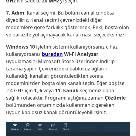
GHz
ise sadece
20 MHz
‘yi seçin.
7. Adım
: Kanal seçimi. Bu bölüm can alıcı nokta
diyebiliriz. Kanal seçimi çevrenizdeki diğer
modemlere göre farklılık gösterecek. Peki, boşta olan
ve parazite yol açmayacak kanalı nasıl seçeceksiniz?
Windows 10
işletim sistemi kullanıyorsanız cihaz
kullanıyorsanız
buradan
Wi-Fi
Analyzer
uygulamasını Microsoft Store üzerinden indirip
tarama yapın. Çevrenizdeki kablosuz ağların
kullandığı kanalları görüntüledikten sonra
modeminizden boşta olan kanalı seçin. Eğer boş ise
2.4 GHz için
1, 6
veya
11. kanalı
seçmeniz daha
sağlıklı olacaktır. Programı açtığınız zaman
Çözümle
bölümünden ortamınızda kullanmanız gereken
uygun kablosuz kanalı görüntüleyebilirsiniz.