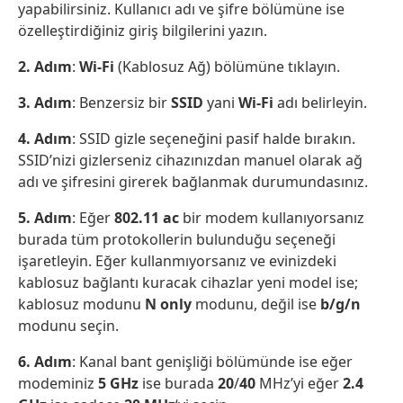
yapabilirsiniz. Kullanıcı adı ve şifre bölümüne ise
özelleştirdiğiniz giriş bilgilerini yazın.
2. Adım
:
Wi-Fi
(Kablosuz Ağ) bölümüne tıklayın.
3. Adım
: Benzersiz bir
SSID
yani
Wi-Fi
adı belirleyin.
4. Adım
: SSID gizle seçeneğini pasif halde bırakın.
SSID’nizi gizlerseniz cihazınızdan manuel olarak ağ
adı ve şifresini girerek bağlanmak durumundasınız.
5. Adım
: Eğer
802.11
ac
bir modem kullanıyorsanız
burada tüm protokollerin bulunduğu seçeneği
işaretleyin. Eğer kullanmıyorsanız ve evinizdeki
kablosuz bağlantı kuracak cihazlar yeni model ise;
kablosuz modunu
N only
modunu, değil ise
b/g/n
modunu seçin.
6. Adım
: Kanal bant genişliği bölümünde ise eğer
modeminiz
5 GHz
ise burada
20
/
40
MHz’yi eğer
2.4