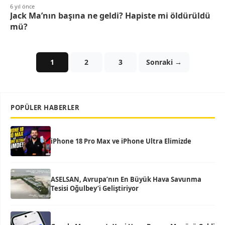
6 yıl önce
Jack Ma’nın başına ne geldi? Hapiste mi öldürüldü
mü?
1
2
3
Sonraki →
POPÜLER HABERLER
iPhone 18 Pro Max ve iPhone Ultra Elimizde
ASELSAN, Avrupa’nın En Büyük Hava Savunma
Tesisi Oğulbey’i Geliştiriyor