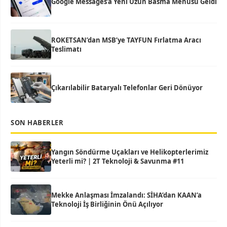
Google Messages’a Yeni Uzun Basma Menüsü Geldi
ROKETSAN’dan MSB’ye TAYFUN Fırlatma Aracı
Teslimatı
Çıkarılabilir Bataryalı Telefonlar Geri Dönüyor
SON HABERLER
Yangın Söndürme Uçakları ve Helikopterlerimiz
Yeterli mi? | 2T Teknoloji & Savunma #11
Mekke Anlaşması İmzalandı: SİHA’dan KAAN’a
Teknoloji İş Birliğinin Önü Açılıyor