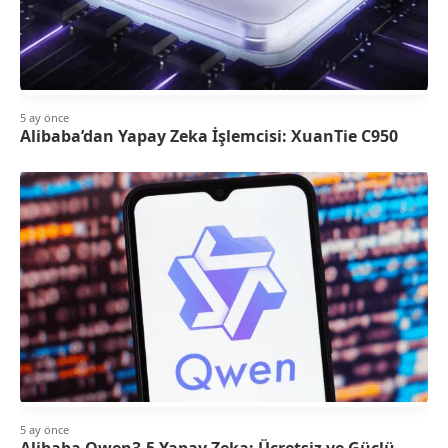
5 ay önce
Alibaba’dan Yapay Zeka İşlemcisi: XuanTie C950
5 ay önce
Alibaba Qwen3.5 Yapay Zeka: Ücretsiz ve Güçlü