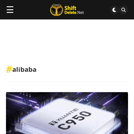
☰
#
alibaba