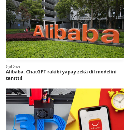
3 yıl önce
Alibaba, ChatGPT rakibi yapay zekâ dil modelini
tanıttı!