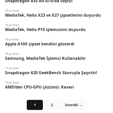
Snapdragon 835 AnTuTu’da coştu!
10 yıl önce
MediaTek, Helio X23 ve X27 çipsetlerini duyurdu
10 yıl önce
MediaTek, Helio P15 işlemcisini duyurdu
10 yıl önce
Apple A10X çipset kendini gösterdi
10 yıl önce
Samsung, MediaTek İşlemci Kullanabilir
11 yıl önce
Snapdragon 620 GeekBench Skoruyla Şaşırttı!
13 yıl önce
AMD’den CPU-GPU çözümü: Kaveri
1
2
Sonraki →