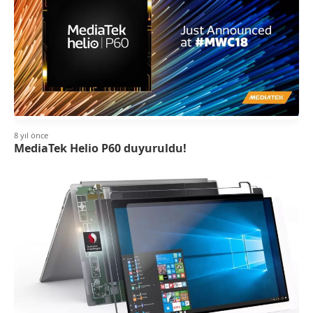
8 yıl önce
MediaTek Helio P60 duyuruldu!