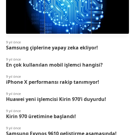
9 yıl önce
Samsung çiplerine yapay zeka ekliyor!
9 yıl önce
En çok kullanılan mobil işlemci hangisi?
9 yıl önce
iPhone X performansı rakip tanımıyor!
9 yıl önce
Huawei yeni işlemcisi Kirin 970’i duyurdu!
9 yıl önce
Kirin 970 üretimine başlandı!
9 yıl önce
Samsung Exynos 9610 geliştirme aşamasında!