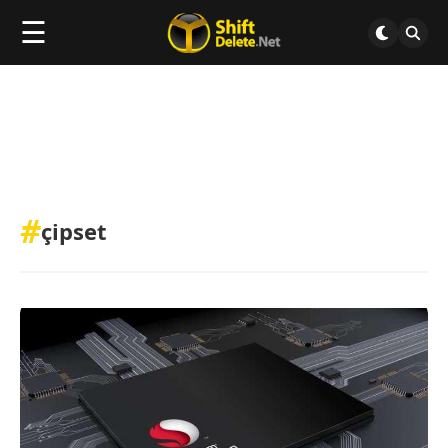
☰
#
çipset