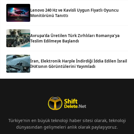
Lenovo 240 Hz ve Kavisli Uygun Fiyatlı Oyuncu
Monitörünü Tanıttı
Avrupa’da Üretilen Türk Zırhlıları Romanya’ya
Teslim Edilmeye Başlandı
İran, Elektronik Harple İndirdiği İddia Edilen İsrail
İHA’sının Görüntülerini Yayımladı
Türkiye'nin en büyük teknoloji haber sitesi olarak, teknoloji
dünyasından gelişmeleri anlık olarak paylaşıyoruz.