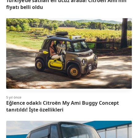
Türkiye’de satılan en ucuz araba! Citroen Ami’nin
fiyatı belli oldu
5 yıl önce
Eğlence odaklı Citroën My Ami Buggy Concept
tanıtıldı! İşte özellikleri