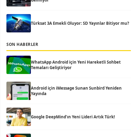
Gelmiyor
Türksat 3A Emekli Oluyor: SD Yayınlar Bitiyor mu?
SON HABERLER
WhatsApp Android için Yeni Hareketli Sohbet
Temaları Geliştiriyor
Android için iMessage Sunan Sunbird Yeniden
Yayında
Google DeepMind’ın Yeni Lideri Artık Türk!