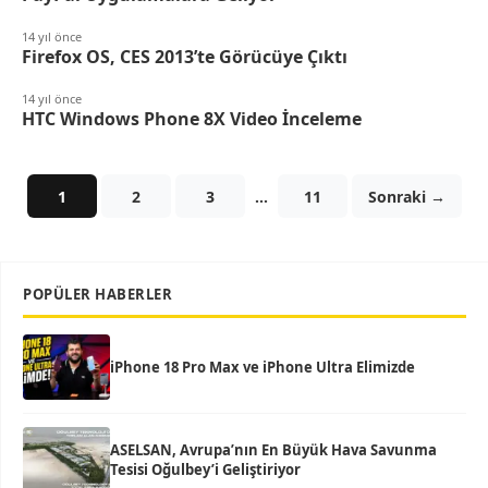
14 yıl önce
Firefox OS, CES 2013’te Görücüye Çıktı
14 yıl önce
HTC Windows Phone 8X Video İnceleme
1
2
3
…
11
Sonraki →
POPÜLER HABERLER
iPhone 18 Pro Max ve iPhone Ultra Elimizde
ASELSAN, Avrupa’nın En Büyük Hava Savunma
Tesisi Oğulbey’i Geliştiriyor