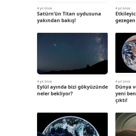
4 yıl önce
4 yıl önce
Satürn’ün Titan uydusuna
Etkileyi
yakından bakış!
gezegen 
4 yıl önce
4 yıl önce
Eylül ayında bizi gökyüzünde
Dünya v
neler bekliyor?
yeni ben
çıktı!