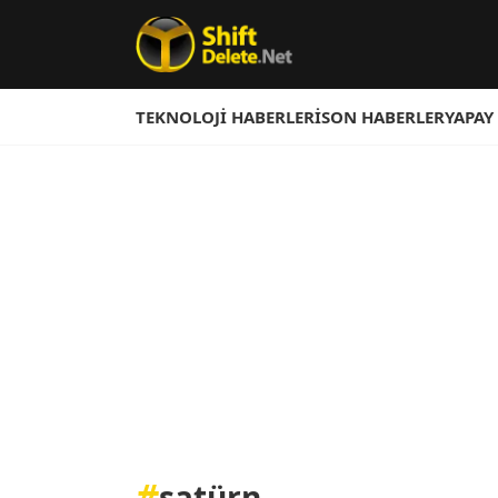
TEKNOLOJI HABERLERI
SON HABERLER
YAPAY
#
satürn