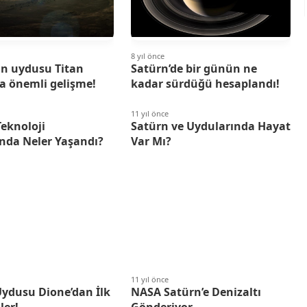
8 yıl önce
ün uydusu Titan
Satürn’de bir günün ne
a önemli gelişme!
kadar sürdüğü hesaplandı!
11 yıl önce
Teknoloji
Satürn ve Uydularında Hayat
nda Neler Yaşandı?
Var Mı?
11 yıl önce
Uydusu Dione’dan İlk
NASA Satürn’e Denizaltı
ler!
Gönderiyor