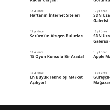
12 yıl önce
12 yıl önce
Haftanın İnternet Siteleri
SDN Uzay
Galerisi 
13 yıl önce
13 yıl önce
Satürn’ün Altıgen Bulutları
SDN Uzay
Galerisi 
13 yıl önce
15 yıl önce
15 Oyun Konsolu Bir Arada!
Apple Ma
15 yıl önce
16 yıl önce
En Büyük Teknoloji Market
Güreşçil
Açılıyor!
Mağazas