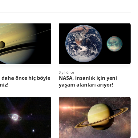
3 yıl önce
 daha önce hiç böyle
NASA, insanlık için yeni
niz!
yaşam alanları arıyor!