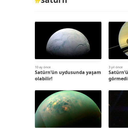
10 ay önce
3 yıl önce
Satürn’ün uydusunda yaşam
Satürn’ü
olabilir!
görmedi