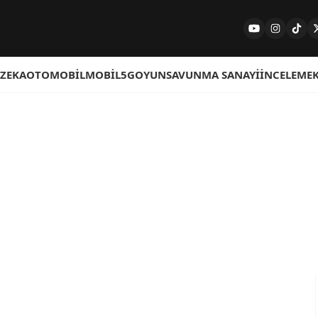
 ZEKA
OTOMOBIL
MOBIL
5G
OYUN
SAVUNMA SANAYI
İNCELEME