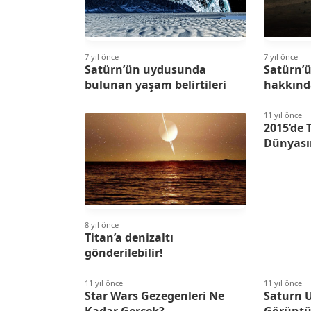
7 yıl önce
7 yıl önce
Satürn’ün uydusunda
Satürn’
bulunan yaşam belirtileri
hakkınd
11 yıl önce
2015’de 
Dünyası
8 yıl önce
Titan’a denizaltı
gönderilebilir!
11 yıl önce
11 yıl önce
Star Wars Gezegenleri Ne
Saturn 
Kadar Gerçek?
Görüntü