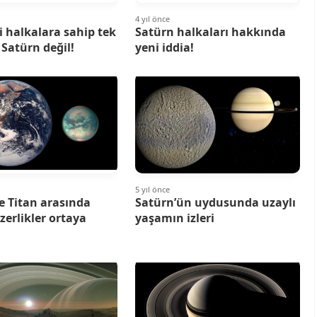
4 yıl önce
ci halkalara sahip tek
Satürn halkaları hakkında
Satürn değil!
yeni iddia!
5 yıl önce
e Titan arasında
Satürn’ün uydusunda uzaylı
zerlikler ortaya
yaşamın izleri