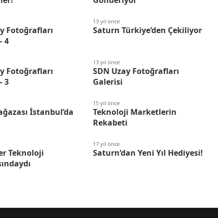
13 yıl önce
 Fotoğrafları
Saturn Türkiye’den Çekiliyor
– 4
13 yıl önce
 Fotoğrafları
SDN Uzay Fotoğrafları
– 3
Galerisi
15 yıl önce
ğazası İstanbul’da
Teknoloji Marketlerin
Rekabeti
17 yıl önce
er Teknoloji
Saturn’dan Yeni Yıl Hediyesi!
ındaydı