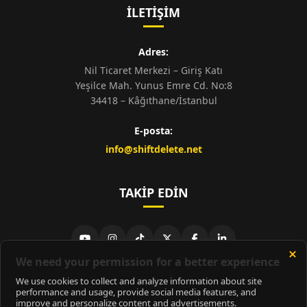
İLETIŞIM
Adres:
Nil Ticaret Merkezi – Giriş Katı
Yeşilce Mah. Yunus Emre Cd. No:8
34418 – Kâğıthane/İstanbul
E-posta:
info@shiftdelete.net
TAKIP EDIN