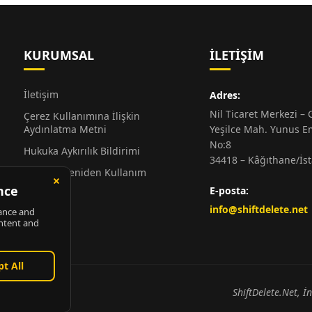
KURUMSAL
İLETIŞIM
İletişim
Adres:
Nil Ticaret Merkezi – G
Çerez Kullanımına İlişkin
Aydınlatma Metni
Yeşilce Mah. Yunus E
No:8
Hukuka Aykırılık Bildirimi
34418 – Kâğıthane/İs
Alıntı ve Yeniden Kullanım
Hakkında
E-posta:
Künye
info@shiftdelete.net
ShiftDelete.Net, İ