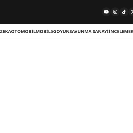
 ZEKA
OTOMOBIL
MOBIL
5G
OYUN
SAVUNMA SANAYI
İNCELEME