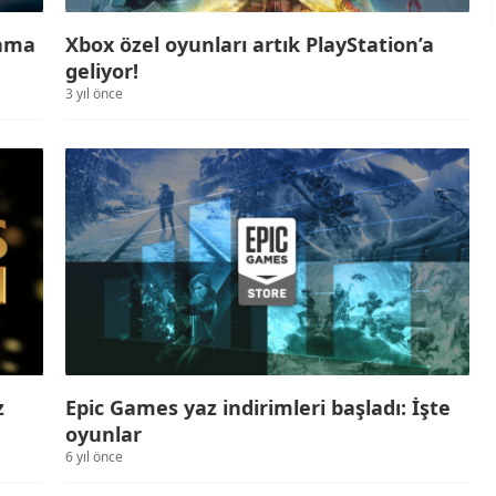
lama
Xbox özel oyunları artık PlayStation’a
geliyor!
3 yıl önce
z
Epic Games yaz indirimleri başladı: İşte
oyunlar
6 yıl önce