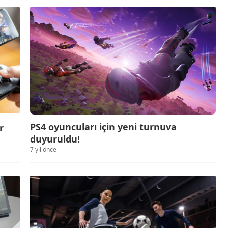
PS4 oyuncuları için yeni turnuva
r
duyuruldu!
7 yıl önce