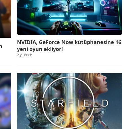
NVIDIA, GeForce Now kütüphanesine 16
m
yeni oyun ekliyor!
2 yıl önce