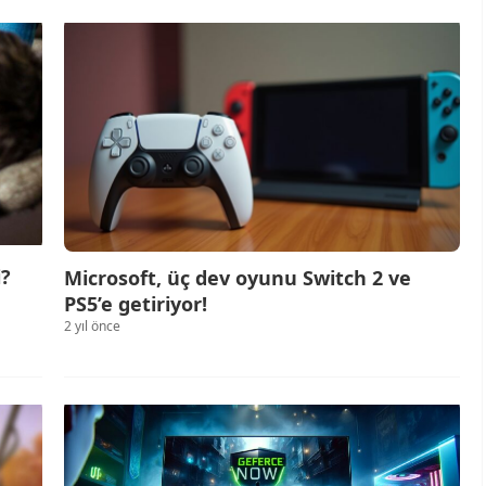
i?
Microsoft, üç dev oyunu Switch 2 ve
PS5’e getiriyor!
2 yıl önce