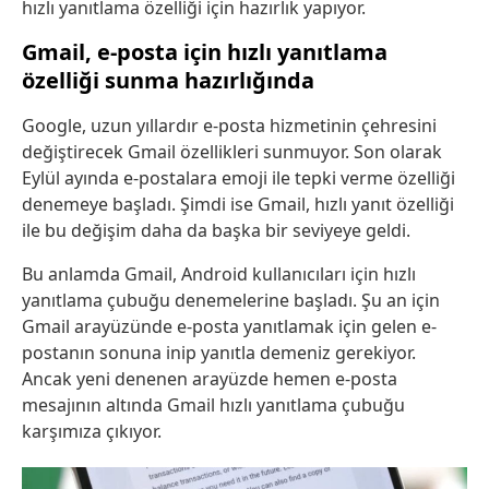
hızlı yanıtlama özelliği için hazırlık yapıyor.
Gmail, e-posta için hızlı yanıtlama
özelliği sunma hazırlığında
Google, uzun yıllardır e-posta hizmetinin çehresini
değiştirecek Gmail özellikleri sunmuyor. Son olarak
Eylül ayında e-postalara emoji ile tepki verme özelliği
denemeye başladı. Şimdi ise Gmail, hızlı yanıt özelliği
ile bu değişim daha da başka bir seviyeye geldi.
Bu anlamda Gmail, Android kullanıcıları için hızlı
yanıtlama çubuğu denemelerine başladı. Şu an için
Gmail arayüzünde e-posta yanıtlamak için gelen e-
postanın sonuna inip yanıtla demeniz gerekiyor.
Ancak yeni denenen arayüzde hemen e-posta
mesajının altında Gmail hızlı yanıtlama çubuğu
karşımıza çıkıyor.