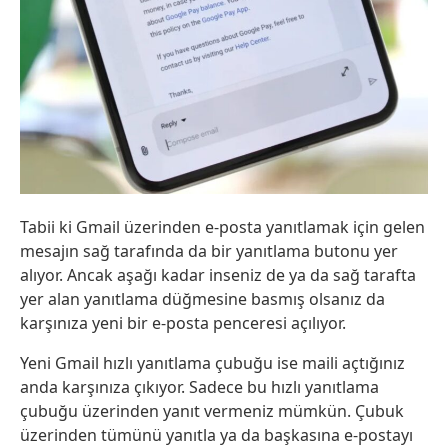
Tabii ki Gmail üzerinden e-posta yanıtlamak için gelen
mesajın sağ tarafında da bir yanıtlama butonu yer
alıyor. Ancak aşağı kadar inseniz de ya da sağ tarafta
yer alan yanıtlama düğmesine basmış olsanız da
karşınıza yeni bir e-posta penceresi açılıyor.
Yeni Gmail hızlı yanıtlama çubuğu ise maili açtığınız
anda karşınıza çıkıyor. Sadece bu hızlı yanıtlama
çubuğu üzerinden yanıt vermeniz mümkün. Çubuk
üzerinden tümünü yanıtla ya da başkasına e-postayı