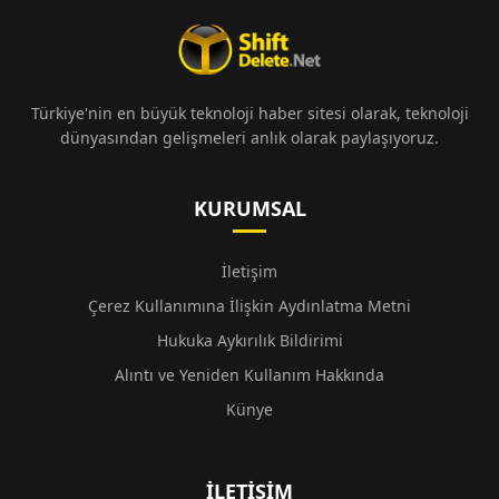
Türkiye'nin en büyük teknoloji haber sitesi olarak, teknoloji
dünyasından gelişmeleri anlık olarak paylaşıyoruz.
KURUMSAL
İletişim
Çerez Kullanımına İlişkin Aydınlatma Metni
Hukuka Aykırılık Bildirimi
Alıntı ve Yeniden Kullanım Hakkında
Künye
İLETIŞIM