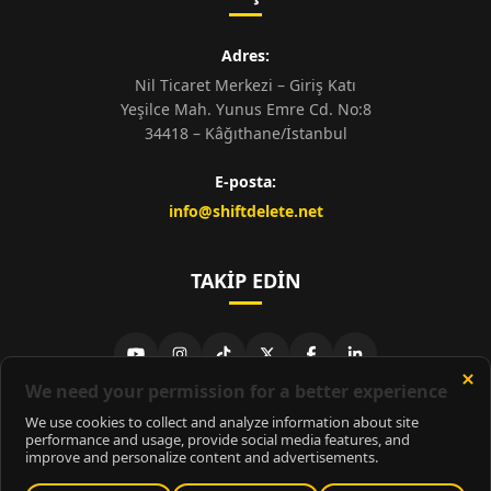
Adres:
Nil Ticaret Merkezi – Giriş Katı
Yeşilce Mah. Yunus Emre Cd. No:8
34418 – Kâğıthane/İstanbul
E-posta:
info@shiftdelete.net
TAKIP EDIN
© 2026
ShiftDelete.Net
- Tüm hakları saklıdır.