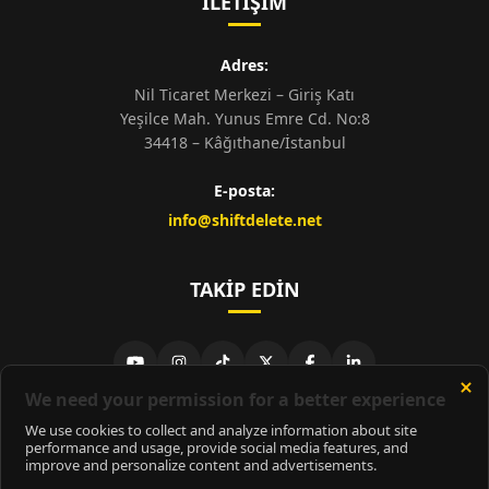
İLETIŞIM
Adres:
Nil Ticaret Merkezi – Giriş Katı
Yeşilce Mah. Yunus Emre Cd. No:8
34418 – Kâğıthane/İstanbul
E-posta:
info@shiftdelete.net
TAKIP EDIN