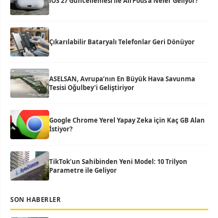
iOS 27 Güncellemesi ile AirPods’a Neler Geliyor?
Çıkarılabilir Bataryalı Telefonlar Geri Dönüyor
ASELSAN, Avrupa’nın En Büyük Hava Savunma
Tesisi Oğulbey’i Geliştiriyor
Google Chrome Yerel Yapay Zeka için Kaç GB Alan
İstiyor?
TikTok’un Sahibinden Yeni Model: 10 Trilyon
Parametre ile Geliyor
SON HABERLER