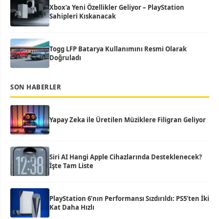
Xbox’a Yeni Özellikler Geliyor – PlayStation
Sahipleri Kıskanacak
Togg LFP Batarya Kullanımını Resmi Olarak
Doğruladı
SON HABERLER
Yapay Zeka ile Üretilen Müziklere Filigran Geliyor
Siri AI Hangi Apple Cihazlarında Desteklenecek?
İşte Tam Liste
PlayStation 6’nın Performansı Sızdırıldı: PS5’ten İki
Kat Daha Hızlı