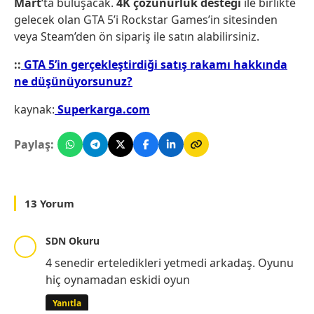
Mart
‘ta buluşacak.
4K çözünürlük desteği
ile birlikte
gelecek olan GTA 5’i Rockstar Games’in sitesinden
veya Steam’den ön sipariş ile satın alabilirsiniz.
::
GTA 5’in gerçekleştirdiği satış rakamı hakkında
ne düşünüyorsunuz?
kaynak:
Superkarga.com
Paylaş:
13 Yorum
SDN Okuru
4 senedir erteledikleri yetmedi arkadaş. Oyunu
hiç oynamadan eskidi oyun
Yanıtla