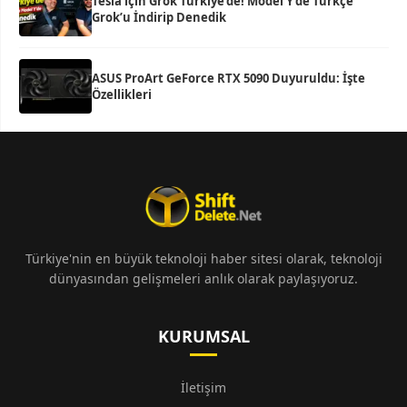
Tesla için Grok Türkiye’de! Model Y’de Türkçe
Grok’u İndirip Denedik
ASUS ProArt GeForce RTX 5090 Duyuruldu: İşte
Özellikleri
Türkiye'nin en büyük teknoloji haber sitesi olarak, teknoloji
dünyasından gelişmeleri anlık olarak paylaşıyoruz.
KURUMSAL
İletişim