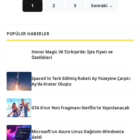
1
2
3
Sonraki →
POPÜLER HABERLER
Honor Magic V6 Türkiye’de: İşte Fiyatı ve
Özellikleri
SpaceX’in Terk Edilmiş Roketi Ay Yüzeyine Çarptı:
Ay’da Krater Oluştu
GTA 6’nın Yeni Fragmanı Netflix’te Yayınlanacak
Microsoft’un Azure Linux Dağıtımı Windows’a
Geldi