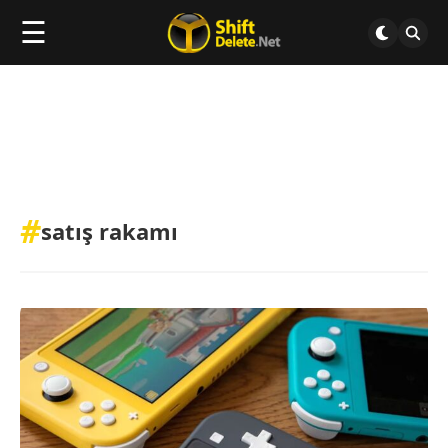
☰
#
satış rakamı