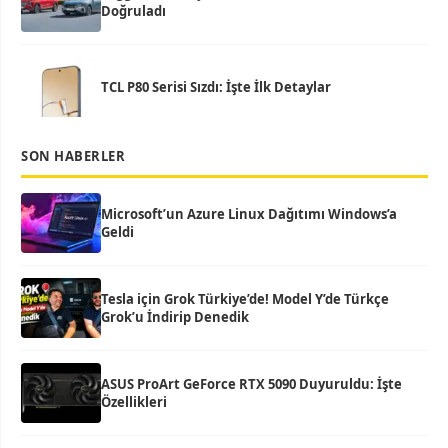
Doğruladı
TCL P80 Serisi Sızdı: İşte İlk Detaylar
SON HABERLER
Microsoft’un Azure Linux Dağıtımı Windows’a
Geldi
Tesla için Grok Türkiye’de! Model Y’de Türkçe
Grok’u İndirip Denedik
ASUS ProArt GeForce RTX 5090 Duyuruldu: İşte
Özellikleri