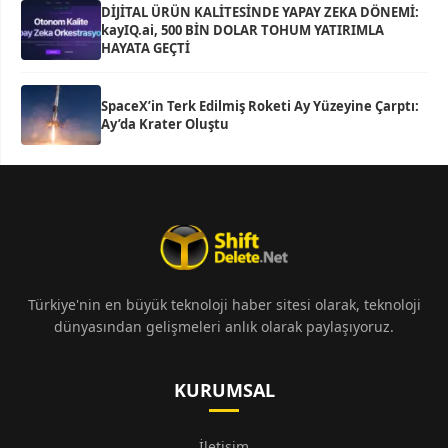
DİJİTAL ÜRÜN KALİTESİNDE YAPAY ZEKA DÖNEMİ:
kayIQ.ai, 500 BİN DOLAR TOHUM YATIRIMLA
HAYATA GEÇTİ
SpaceX’in Terk Edilmiş Roketi Ay Yüzeyine Çarptı:
Ay’da Krater Oluştu
Türkiye'nin en büyük teknoloji haber sitesi olarak, teknoloji
dünyasından gelişmeleri anlık olarak paylaşıyoruz.
KURUMSAL
İletişim