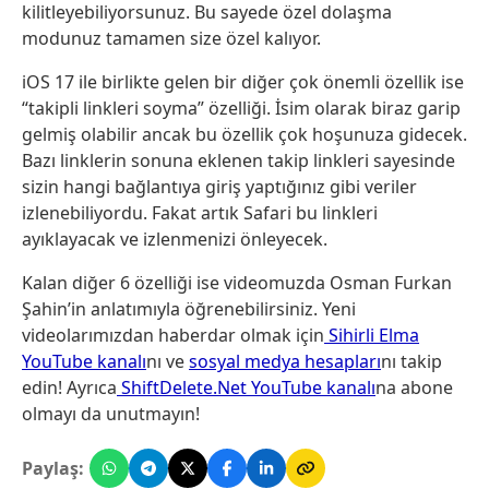
kilitleyebiliyorsunuz. Bu sayede özel dolaşma
modunuz tamamen size özel kalıyor.
iOS 17 ile birlikte gelen bir diğer çok önemli özellik ise
“takipli linkleri soyma” özelliği. İsim olarak biraz garip
gelmiş olabilir ancak bu özellik çok hoşunuza gidecek.
Bazı linklerin sonuna eklenen takip linkleri sayesinde
sizin hangi bağlantıya giriş yaptığınız gibi veriler
izlenebiliyordu. Fakat artık Safari bu linkleri
ayıklayacak ve izlenmenizi önleyecek.
Kalan diğer 6 özelliği ise videomuzda Osman Furkan
Şahin’in anlatımıyla öğrenebilirsiniz. Yeni
videolarımızdan haberdar olmak için
Sihirli Elma
YouTube kanalı
nı ve
sosyal medya hesapları
nı takip
edin! Ayrıca
ShiftDelete.Net YouTube kanalı
na abone
olmayı da unutmayın!
Paylaş: