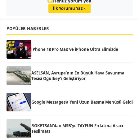
Henüz yorum yok
İlk Yorumu Yaz
POPÜLER HABERLER
iPhone 18 Pro Max ve iPhone Ultra Elimizde
ASELSAN, Avrupa’nın En Büyük Hava Savunma
Tesisi Oğulbey’i Geliştiriyor
Google Messages’a Yeni Uzun Basma Menüsü Geldi
ROKETSAN’dan MSB’ye TAYFUN Fırlatma Aracı
Teslimatı