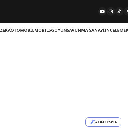
 ZEKA
OTOMOBIL
MOBIL
5G
OYUN
SAVUNMA SANAYI
İNCELEME
AI ile Özetle