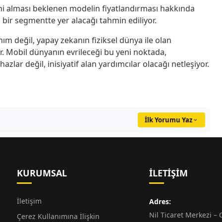
ni alması beklenen modelin fiyatlandırması hakkında
bir segmentte yer alacağı tahmin ediliyor.
ım değil, yapay zekanın fiziksel dünya ile olan
yor. Mobil dünyanın evrileceği bu yeni noktada,
zlar değil, inisiyatif alan yardımcılar olacağı netleşiyor.
İlk Yorumu Yaz
KURUMSAL
İLETIŞIM
İletişim
Adres:
Nil Ticaret Merkezi – G
Çerez Kullanımına İlişkin