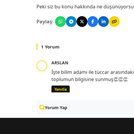
Peki siz bu konu hakkında ne düşünüyorsun
Paylaş:
1 Yorum
ARSLAN
İşte bilim adamı ile tüccar arasındak
toplumun bilgisine sunmuş👏👏👏
Yanıtla
Yorum Yap