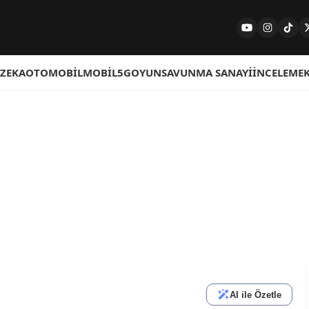
 ZEKA
OTOMOBIL
MOBIL
5G
OYUN
SAVUNMA SANAYI
İNCELEME
AI ile Özetle