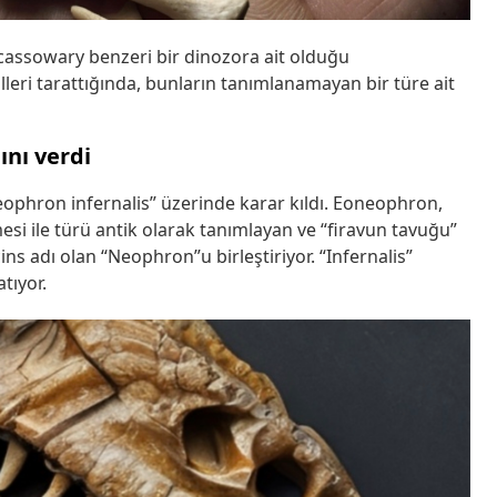
 cassowary benzeri bir dinozora ait olduğu
eri tarattığında, bunların tanımlanamayan bir türe ait
nı verdi
ophron infernalis” üzerinde karar kıldı. Eoneophron,
si ile türü antik olarak tanımlayan ve “firavun tavuğu”
ins adı olan “Neophron”u birleştiriyor. “Infernalis”
tıyor.