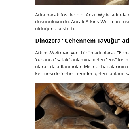
Arka bacak fosillerinin, Anzu Wyliei adında
düşünülüyordu. Ancak Atkins-Weltman fosill
olduğunu keşfetti.
Dinozora “Cehennem Tavuğu” adı
Atkins-Weltman yeni türün adı olarak “Eone
Yunanca “şafak” anlamına gelen “eos” kelime
olarak da adlandırılan Mısır akbabalarının c
kelimesi de “cehennemden gelen” anlamı ka