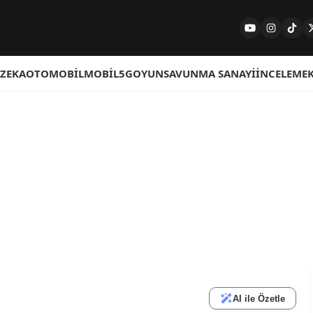
 ZEKA
OTOMOBIL
MOBIL
5G
OYUN
SAVUNMA SANAYI
İNCELEME
AI ile Özetle