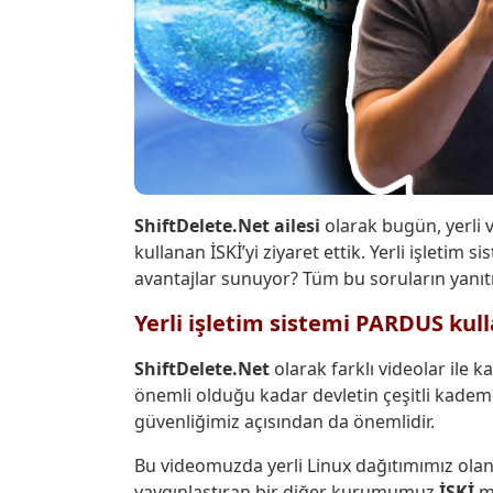
ShiftDelete.Net ailesi
olarak bugün, yerli 
kullanan İSKİ’yi ziyaret ettik. Yerli işletim 
avantajlar sunuyor? Tüm bu soruların yan
Yerli işletim sistemi PARDUS kull
ShiftDelete.Net
olarak farklı videolar ile k
önemli olduğu kadar devletin çeşitli kadem
güvenliğimiz açısından da önemlidir.
Bu videomuzda yerli Linux dağıtımımız ola
yaygınlaştıran bir diğer kurumumuz
İSKİ
me