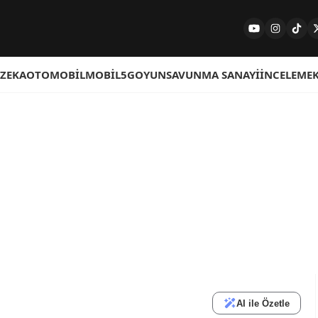
 ZEKA
OTOMOBIL
MOBIL
5G
OYUN
SAVUNMA SANAYI
İNCELEME
AI ile Özetle