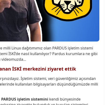
ve milli Linux dağıtımımız olan PARDUS işletim sistemi
sistemi İSKİ’de nasıl kullanılıyor? Pardus kurumlara ne gibi
ıtı videomuzda…
anan İSKİ merkezini ziyaret ettik
arşınızdayız. İşletim sistemi, veri güvenliğimiz açısından
elerinde kullanılan bilgisayarları düşündüğümüzde milli
n
PARDUS işletim sistemini
kendi bünyesinde
rkezine ziyarette bulunduk ve kurulan sistemleri