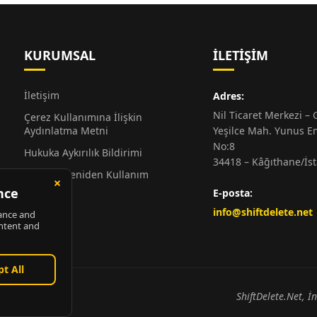
KURUMSAL
İLETIŞIM
İletişim
Adres:
Nil Ticaret Merkezi – G
Çerez Kullanımına İlişkin
Aydınlatma Metni
Yeşilce Mah. Yunus E
No:8
Hukuka Aykırılık Bildirimi
34418 – Kâğıthane/İs
Alıntı ve Yeniden Kullanım
Hakkında
E-posta:
Künye
info@shiftdelete.net
ShiftDelete.Net, İ