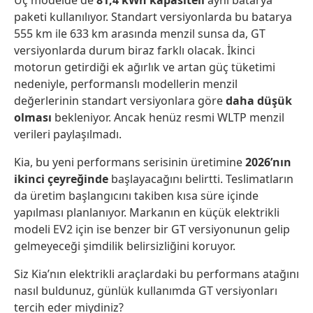
Üç modelde de
81,4 kWh kapasiteli
aynı batarya
paketi kullanılıyor. Standart versiyonlarda bu batarya
555 km ile 633 km arasında menzil sunsa da, GT
versiyonlarda durum biraz farklı olacak. İkinci
motorun getirdiği ek ağırlık ve artan güç tüketimi
nedeniyle, performanslı modellerin menzil
değerlerinin standart versiyonlara göre
daha düşük
olması
bekleniyor. Ancak henüz resmi WLTP menzil
verileri paylaşılmadı.
Kia, bu yeni performans serisinin üretimine
2026’nın
ikinci çeyreğinde
başlayacağını belirtti. Teslimatların
da üretim başlangıcını takiben kısa süre içinde
yapılması planlanıyor. Markanın en küçük elektrikli
modeli EV2 için ise benzer bir GT versiyonunun gelip
gelmeyeceği şimdilik belirsizliğini koruyor.
Siz Kia’nın elektrikli araçlardaki bu performans atağını
nasıl buldunuz, günlük kullanımda GT versiyonları
tercih eder miydiniz?