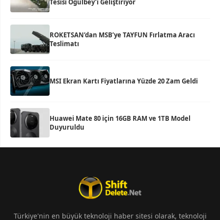
Tesisi Oğulbey’i Geliştiriyor
ROKETSAN’dan MSB’ye TAYFUN Fırlatma Aracı
Teslimatı
MSI Ekran Kartı Fiyatlarına Yüzde 20 Zam Geldi
Huawei Mate 80 için 16GB RAM ve 1TB Model
Duyuruldu
Türkiye'nin en büyük teknoloji haber sitesi olarak, teknoloji