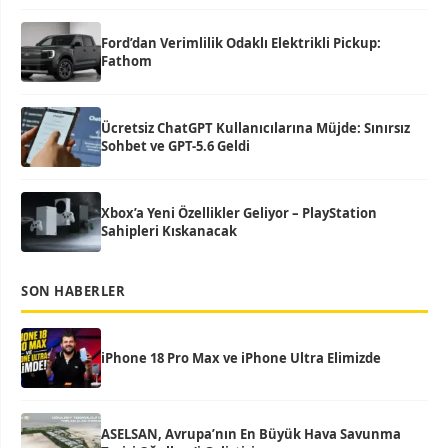
Ford’dan Verimlilik Odaklı Elektrikli Pickup:
Fathom
Ücretsiz ChatGPT Kullanıcılarına Müjde: Sınırsız
Sohbet ve GPT-5.6 Geldi
Xbox’a Yeni Özellikler Geliyor – PlayStation
Sahipleri Kıskanacak
SON HABERLER
iPhone 18 Pro Max ve iPhone Ultra Elimizde
ASELSAN, Avrupa’nın En Büyük Hava Savunma