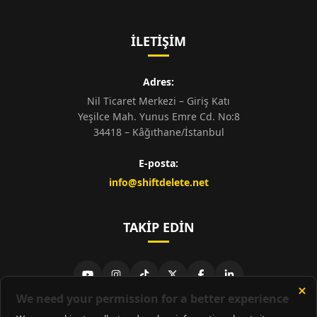
İLETIŞIM
Adres:
Nil Ticaret Merkezi – Giriş Katı
Yeşilce Mah. Yunus Emre Cd. No:8
34418 – Kâğıthane/İstanbul
E-posta:
info@shiftdelete.net
TAKIP EDIN