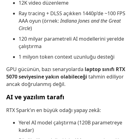
12K video düzenleme
Ray tracing + DLSS açıkken 1440p’de ~100 FPS
AAA oyun (örnek:
Indiana Jones and the Great
Circle
)
120 milyar parametreli AI modellerini yerelde
çalıştırma
1 milyon token context uzunluğu desteği
GPU gücünün, bazı senaryolarda
laptop sınıfı RTX
5070 seviyesine yakın olabileceği
tahmin ediliyor
ancak doğrulanmış değil.
AI ve yazılım tarafı
RTX Spark’ın en büyük odağı yapay zekâ:
Yerel AI model çalıştırma (120B parametreye
kadar)