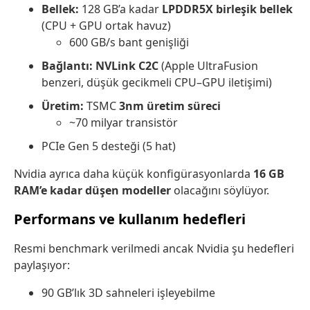
Bellek:
128 GB’a kadar
LPDDR5X birleşik bellek
(CPU + GPU ortak havuz)
600 GB/s bant genişliği
Bağlantı:
NVLink C2C
(Apple UltraFusion
benzeri, düşük gecikmeli CPU–GPU iletişimi)
Üretim:
TSMC
3nm üretim süreci
~70 milyar transistör
PCIe Gen 5 desteği (5 hat)
Nvidia ayrıca daha küçük konfigürasyonlarda
16 GB
RAM’e kadar düşen modeller
olacağını söylüyor.
Performans ve kullanım hedefleri
Resmi benchmark verilmedi ancak Nvidia şu hedefleri
paylaşıyor:
90 GB’lık 3D sahneleri işleyebilme