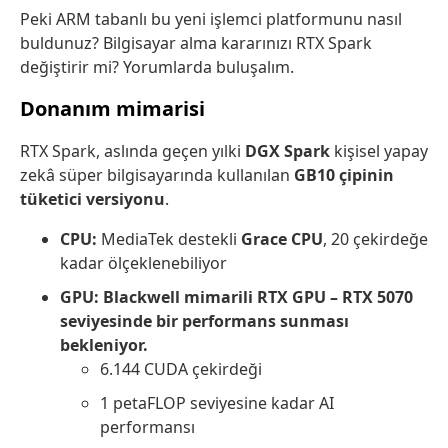
Peki ARM tabanlı bu yeni işlemci platformunu nasıl
buldunuz? Bilgisayar alma kararınızı RTX Spark
değiştirir mi? Yorumlarda buluşalım.
Donanım mimarisi
RTX Spark, aslında geçen yılki
DGX Spark
kişisel yapay
zekâ süper bilgisayarında kullanılan
GB10 çipinin
tüketici versiyonu
.
CPU:
MediaTek destekli
Grace CPU
, 20 çekirdeğe
kadar ölçeklenebiliyor
GPU:
Blackwell mimarili RTX GPU – RTX 5070
seviyesinde bir performans sunması
bekleniyor.
6.144 CUDA çekirdeği
1 petaFLOP seviyesine kadar AI
performansı