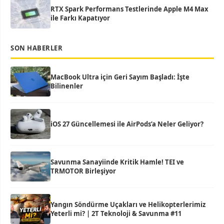
RTX Spark Performans Testlerinde Apple M4 Max
ile Farkı Kapatıyor
SON HABERLER
MacBook Ultra için Geri Sayım Başladı: İşte
Bilinenler
iOS 27 Güncellemesi ile AirPods’a Neler Geliyor?
Savunma Sanayiinde Kritik Hamle! TEI ve
TRMOTOR Birleşiyor
Yangın Söndürme Uçakları ve Helikopterlerimiz
Yeterli mi? | 2T Teknoloji & Savunma #11