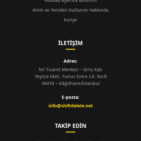
Hukuka Aykırılık Bildirimi
Alıntı ve Yeniden Kullanım Hakkında
Künye
İLETIŞIM
Adres:
Nil Ticaret Merkezi – Giriş Katı
Yeşilce Mah. Yunus Emre Cd. No:8
34418 – Kâğıthane/İstanbul
E-posta:
info@shiftdelete.net
TAKIP EDIN