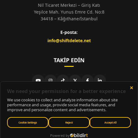
Nil Ticaret Merkezi – Giriş Katı
Yeşilce Mah. Yunus Emre Cd. No:8
34418 – Kâğıthane/İstanbul
E-posta:
info@shiftdelete.net
TAKIP EDIN
© 2026
ShiftDelete.Net
- Tüm hakları saklıdır.
ShiftDelete.Net, İnternet Medyası ve Bilişim Muhabirleri Derneği
üyesidir.